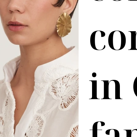
co
in
fa