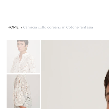
/
HOME
Camicia collo coreano in Cotone fantasia