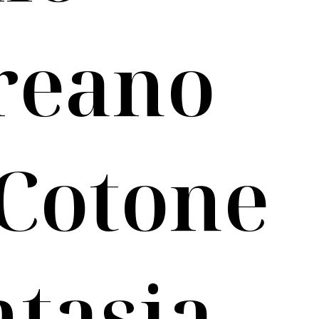
reano
 Cotone
ntasia