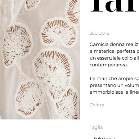
Prezzo
350,00 €
Camicia donna realizz
e materica, perfetta p
un essenziale collo a
contemporanea.
Le maniche ampie son
presentano un volume 
ammorbidisce la line
Colore
Taglia