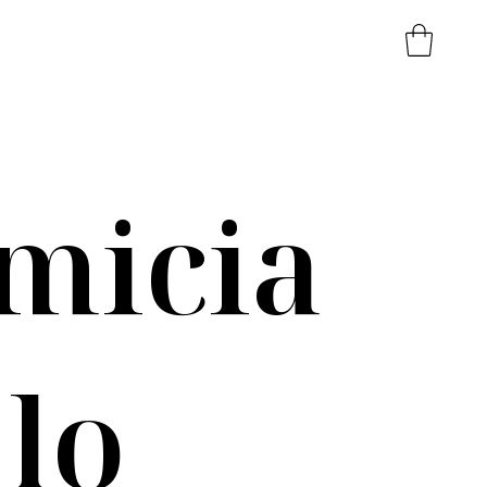
micia
llo