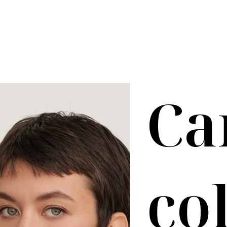
Ca
co