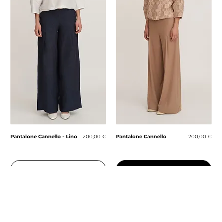
Prezzo
Prezzo
Pantalone Cannello - Lino
200,00 €
Pantalone Cannello
200,00 €
Acquista
Esaurito