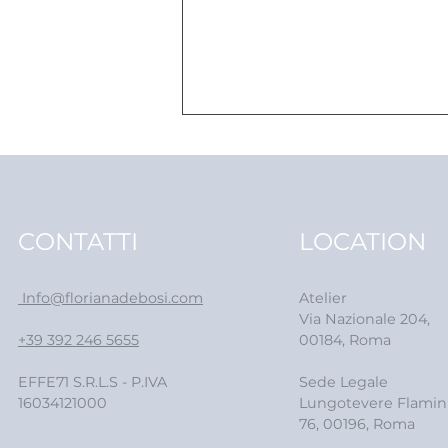
CONTATTI
LOCATION
Info@florianadebosi.com
Atelier
Come nasce un capo
Via Nazionale 204,
sartoriale nel nostro
+39 392 246 5655
00184, Roma
atelier
EFFE71 S.R.L.S - P.IVA
Sede Legale
16034121000
Lungotevere Flamin
76, 00196, Roma