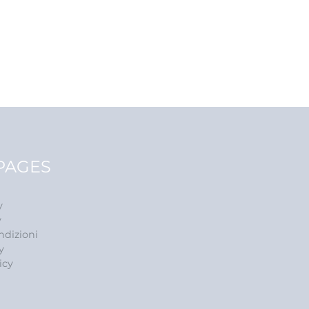
PAGES
y
y
ndizioni
y
icy