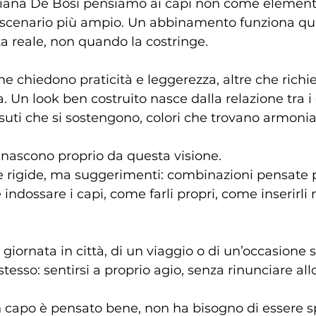
riana De Bosi pensiamo ai capi non come elementi 
 scenario più ampio. Un abbinamento funziona q
 reale, non quando la costringe.
he chiedono praticità e leggerezza, altre che richi
 Un look ben costruito nasce dalla relazione tra i c
suti che si sostengono, colori che trovano armonia
e nascono proprio da questa visione.
 rigide, ma suggerimenti: combinazioni pensate p
dossare i capi, come farli propri, come inserirli n
a giornata in città, di un viaggio o di un’occasione s
 stesso: sentirsi a proprio agio, senza rinunciare allo
capo è pensato bene, non ha bisogno di essere s