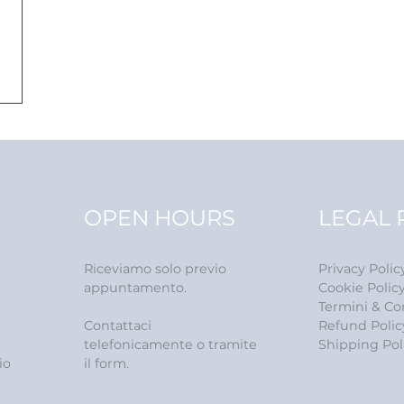
OPEN HOURS
LEGAL 
Riceviamo solo previo
Privacy Polic
appuntamento.
Cookie Polic
Termini & Co
Contattaci
Refund Polic
telefonicamente o tramite
Shipping Pol
il form.
io