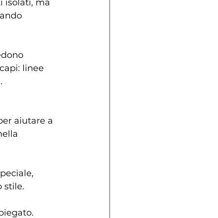
isolati, ma 
uando 
edono 
api: linee 
.
er aiutare a 
ella 
peciale, 
 stile.
piegato.